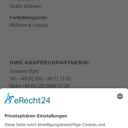
45481 Mülheim
Fortbildungsorte:
Mülheim
&
Leipzig
IHRE ANSPRECHPARTNERIN:
Susanne Bahr
Tel.:
+49 (0) 208 – 30 71 71 52
Mobil
+49 (0) 152 0909 27 26
E-Mail:
fobi@still-academy.de
E-Mail:
bahr
@still-academy.de