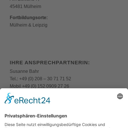
45481 Mülheim
Fortbildungsorte:
Mülheim
&
Leipzig
IHRE ANSPRECHPARTNERIN:
Susanne Bahr
Tel.:
+49 (0) 208 – 30 71 71 52
Mobil
+49 (0) 152 0909 27 26
E-Mail:
fobi@still-academy.de
E-Mail:
bahr
@still-academy.de