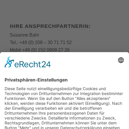
IHRE ANSPRECHPARTNERIN:
Susanne Bahr
Tel.:
+49 (0) 208 – 30 71 71 52
Mobil
+49 (0) 152 0909 27 26
E-Mail:
fobi@still-academy.de
E-Mail:
bahr
@still-academy.de