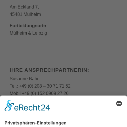
Am Eckland 7,
45481 Mülheim
Fortbildungsorte:
Mülheim
&
Leipzig
IHRE ANSPRECHPARTNERIN:
Susanne Bahr
Tel.:
+49 (0) 208 – 30 71 71 52
Mobil
+49 (0) 152 0909 27 26
E-Mail:
fobi@still-academy.de
E-Mail:
bahr
@still-academy.de