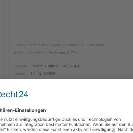
Bewegung der Flüssigkeiten - Körperhöhlen - Das Atem-
Kreislauf-Modell des Dr. Gordon J. Zink
Dozent
Fossum, Christian D.O. (NOR)
Datum
10.-13.12.2026
Ort
Mülheim
AUSGEBUCHT