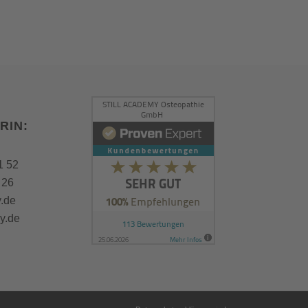
RIN:
1 52
 26
y.de
y.de