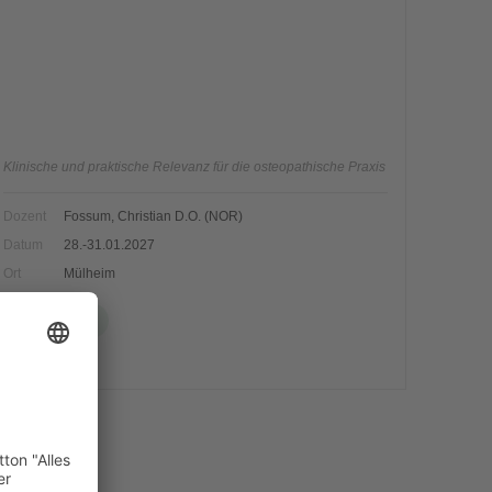
Klinische und praktische Relevanz für die osteopathische Praxis
Dozent
Fossum, Christian D.O. (NOR)
Datum
28.-31.01.2027
Ort
Mülheim
FREIE PLÄTZE