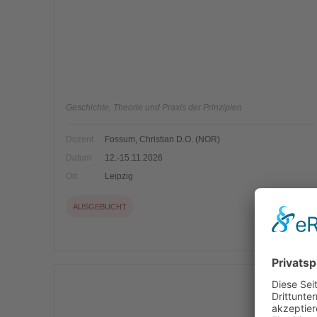
Geschichte, Theorie und Praxis der Prinzipien
Dozent
Fossum, Christian D.O. (NOR)
Datum
12.-15.11.2026
Ort
Leipzig
AUSGEBUCHT