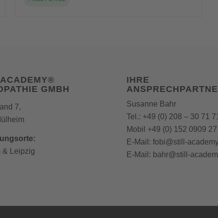
L ACADEMY®
IHRE
OPATHIE GMBH
ANSPRECHPARTNE
Susanne Bahr
and 7,
Tel.:
+49 (0) 208 – 30 71 7
ülheim
Mobil
+49 (0) 152 0909 27
dungsorte:
E-Mail:
fobi@still-academ
m
&
Leipzig
E-Mail:
bahr
@still-academ