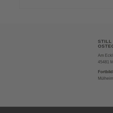
STIL
OSTE
Am Eckl
45481 M
Fortbil
Mülhei