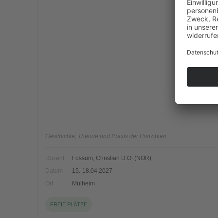
Geschichte, Theorie und Praxis der Prinzipien
Dozent
Fossum, Christian D.O. (NOR)
Datum
15.-18.04.2027
Ort
Mülheim
FREIE PLÄTZE