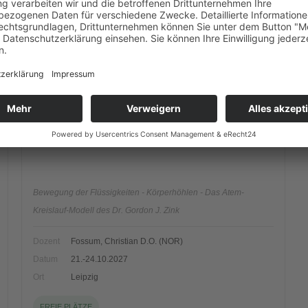
Bewegung der Flüssigkeiten - Körperhöhlen - Das Atem-
Kreislauf-Modell des Dr. Gordon J. Zink
Dozent
Fossum, Christian D.O. (NOR)
Datum
21.-24.10.2027
Ort
Leipzig
FREIE PLÄTZE