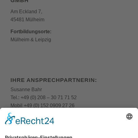
GMBH
Am Eckland 7,
45481 Mülheim
Fortbildungsorte:
Mülheim
&
Leipzig
IHRE ANSPRECHPARTNERIN:
Susanne Bahr
Tel.:
+49 (0) 208 – 30 71 71 52
Mobil
+49 (0) 152 0909 27 26
E-Mail:
fobi@still-academy.de
E-Mail:
bahr
@still-academy.de