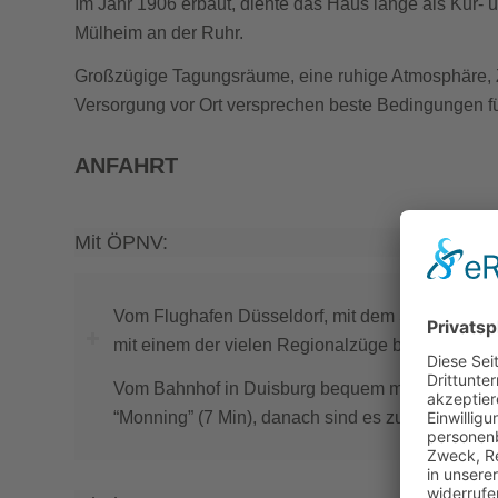
Im Jahr 1906 erbaut, diente das Haus lange als Kur- 
Mülheim an der Ruhr.
Großzügige Tagungsräume, eine ruhige Atmosphäre, Z
Versorgung vor Ort versprechen beste Bedingungen f
ANFAHRT
Mit ÖPNV:
Vom Flughafen Düsseldorf, mit dem Skytrain zu
mit einem der vielen Regionalzüge bis zum Haup
Vom Bahnhof in Duisburg bequem mit der U-Bahn 
“Monning” (7 Min), danach sind es zu Fuß noch 