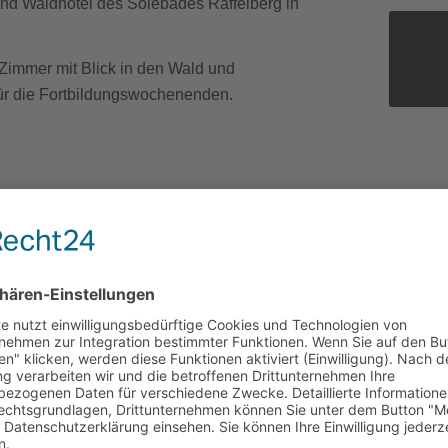
und Waldhotel des Solebades Raffelberg in
immer mit Blick in den Wald und
ür die Fortbildungswochenenden.
m Flughafenbahnhof (3 Min) und dann
tbahnhof Duisburg (9 Min).
Linie 901 bis zur Haltestelle
850m.