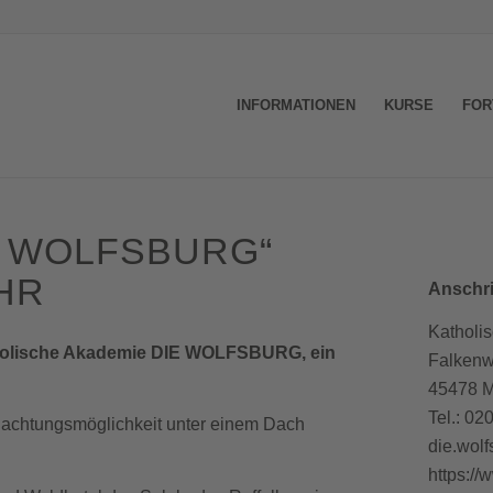
INFORMATIONEN
KURSE
FOR
E WOLFSBURG
“
HR
Anschri
Kathol
Katholische Akademie DIE WOLFSBURG, ein
Falkenw
45478 M
Tel.: 02
rnachtungsmöglichkeit unter einem Dach
die.wol
https://