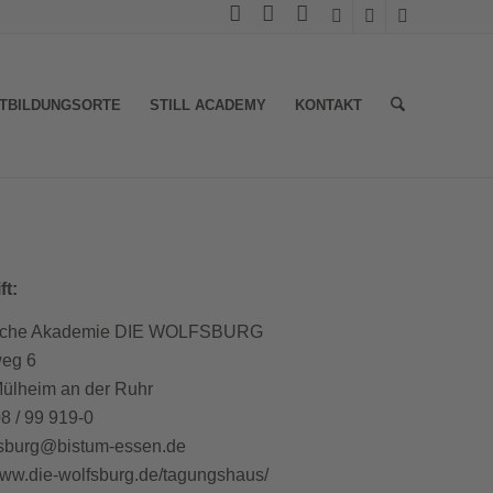
TBILDUNGSORTE
STILL ACADEMY
KONTAKT
ft:
ische Akademie DIE WOLFSBURG
eg 6
ülheim an der Ruhr
08 / 99 919-0
fsburg@bistum-essen.de
www.die-wolfsburg.de/tagungshaus/