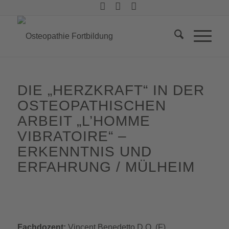
DIE
„
HERZKRAFT
“
IN DER
OSTEOPATHISCHEN
ARBEIT
„
L’HOMME
VIBRATOIRE
“
–
ERKENNTNIS UND
ERFAHRUNG / MÜLHEIM
Fachdozent:
Vincent Benedetto D.O. (F)