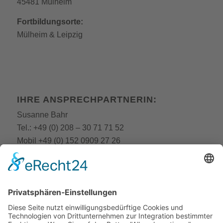
45481 Mülheim
Fortbildungsorte:
Mülheim
&
Leipzig
IHRE ANSPRECHPARTNERIN:
Susanne Bahr
Tel.:
+49 (0) 208 – 30 71 71 52
Mobil
+49 (0) 152 0909 27 26
E-Mail:
fobi@still-academy.de
E-Mail:
bahr
@still-academy.de