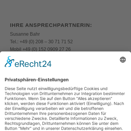
IHRE ANSPRECHPARTNERIN:
Susanne Bahr
Tel.:
+49 (0) 208 – 30 71 71 52
Mobil
+49 (0) 152 0909 27 26
E-Mail:
fobi@still-academy.de
E-Mail:
bahr
@still-academy.de