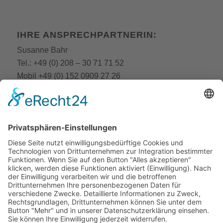
IHRE ANSPRECHPARTNERIN:
Susanne Bahr
Tel.:
+49 (0) 208 – 30 71 71 52
Mobil
+49 (0) 152 0909 27 26
E-Mail:
fobi@still-academy.de
E-Mail:
bahr
@still-academy.de