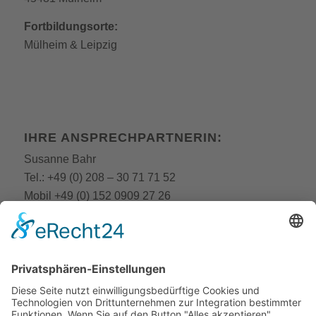
Fortbildungsorte:
Mülheim
&
Leipzig
IHRE ANSPRECHPARTNERIN:
Susanne Bahr
Tel.:
+49 (0) 208 – 30 71 71 52
Mobil
+49 (0) 152 0909 27 26
E-Mail:
fobi@still-academy.de
E-Mail:
bahr
@still-academy.de