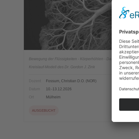
Osteopathie praxisnah
Bewegung der Flüssigkeiten - Körperhöhlen - Das Atem-
Kreislauf-Modell des Dr. Gordon J. Zink
Dozent
Fossum, Christian D.O. (NOR)
Datum
10.-13.12.2026
Ort
Mülheim
AUSGEBUCHT