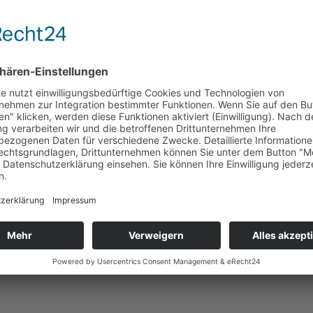
Osteopathie praxisnah
Bewegung der Flüssigkeiten - Körperhöhlen - Das Atem-
Kreislauf-Modell des Dr. Gordon J. Zink
Dozent
Fossum, Christian D.O. (NOR)
Datum
21.-24.10.2027
Ort
Leipzig
FREIE PLÄTZE