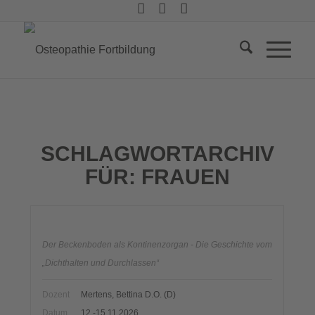
SCHLAGWORTARCHIV
FÜR:
FRAUEN
Der Beckenboden als Kontinenzorgan - Die Geschichte vom
„Dichthalten und Durchlassen“
Dozent
Mertens, Bettina D.O. (D)
Datum
12.-15.11.2026