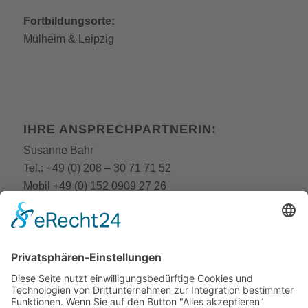
Fortbildungsorte:
Mülheim
&
Leipzig
IHRE ANSPRECHPARTNERIN:
Susanne Bahr
Tel.:
+49 (0) 208 – 30 71 71 52
Mobil
+49 (0) 152 0909 27 26
E-Mail:
fobi@still-academy.de
E-Mail:
bahr
@still-academy.de