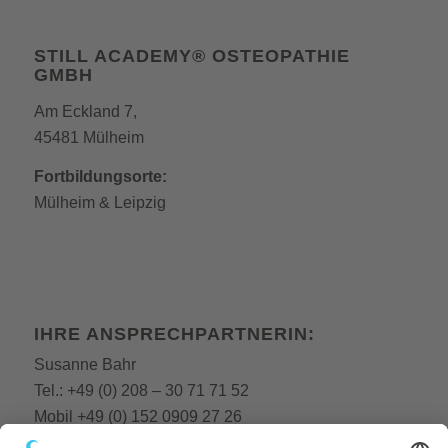
STILL ACADEMY® OSTEOPATHIE
GMBH
Am Eckland 7,
45481 Mülheim
Fortbildungsorte:
Mülheim
&
Leipzig
IHRE ANSPRECHPARTNERIN:
Susanne Bahr
Tel.:
+49 (0) 208 – 30 71 71 52
Mobil
+49 (0) 152 0909 27 26
E-Mail:
fobi@still-academy.de