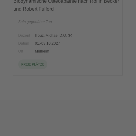
Biodynamische Osteoapathie nach Rollin Becker
und Robert Fulford
Sein gegenüber Tun
Dozent
Illouz, Michael D.O. (F)
Datum
01.-03.10.2027
Ort
Mülheim
FREIE PLÄTZE