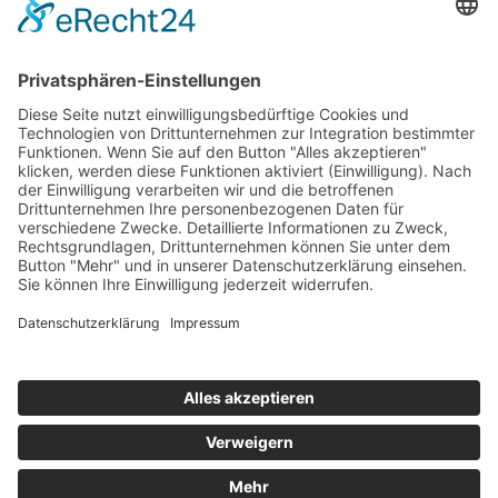
E-Mail:
bahr
@still-academy.de
© Copyright 2024 - STILL ACADEMY®