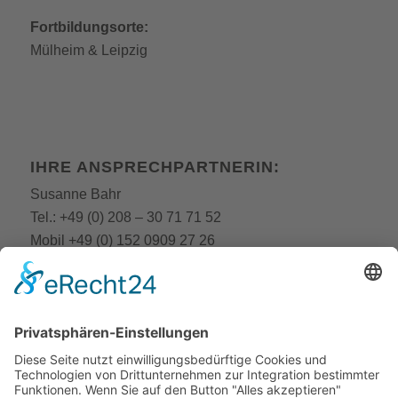
Fortbildungsorte:
Mülheim
&
Leipzig
IHRE ANSPRECHPARTNERIN:
Susanne Bahr
Tel.:
+49 (0) 208 – 30 71 71 52
Mobil
+49 (0) 152 0909 27 26
E-Mail:
fobi@still-academy.de
E-Mail:
bahr
@still-academy.de