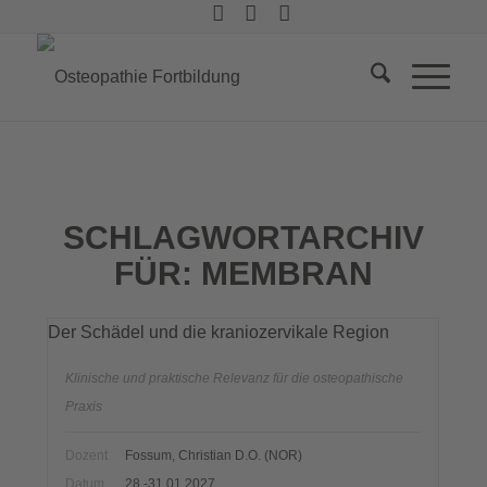
SCHLAGWORTARCHIV
FÜR:
MEMBRAN
Der Schädel und die kraniozervikale Region
Klinische und praktische Relevanz für die osteopathische
Praxis
Dozent
Fossum, Christian D.O. (NOR)
Datum
28.-31.01.2027