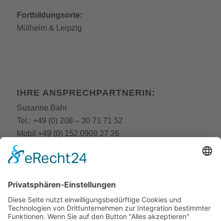
Fortbildungsorte:
Mülheim
&
Leipzig
IHRE ANSPRECHPARTNERIN:
Susanne Bahr
Tel.:
+49 (0) 208 – 30 71 71 52
Mobil
+49 (0) 152 0909 27 26
E-Mail:
fobi@still-academy.de
E-Mail:
bahr
@still-academy.de