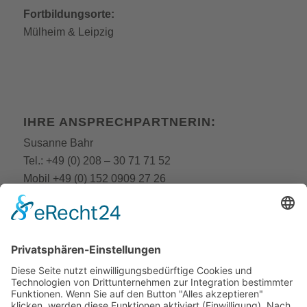
Fortbildungsorte:
Mülheim
&
Leipzig
IHRE ANSPRECHPARTNERIN:
Susanne Bahr
Tel.:
+49 (0) 208 – 30 71 71 52
Mobil
+49 (0) 152 0909 27 26
E-Mail:
fobi@still-academy.de
E-Mail:
bahr
@still-academy.de