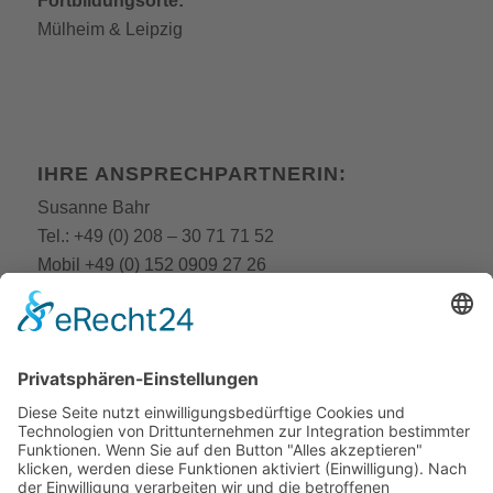
Fortbildungsorte:
Mülheim
&
Leipzig
IHRE ANSPRECHPARTNERIN:
Susanne Bahr
Tel.:
+49 (0) 208 – 30 71 71 52
Mobil
+49 (0) 152 0909 27 26
E-Mail:
fobi@still-academy.de
E-Mail:
bahr
@still-academy.de