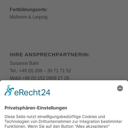
Fortbildungsorte:
Mülheim
&
Leipzig
IHRE ANSPRECHPARTNERIN:
Susanne Bahr
Tel.:
+49 (0) 208 – 30 71 71 52
Mobil
+49 (0) 152 0909 27 26
E-Mail:
fobi@still-academy.de
E-Mail:
bahr
@still-academy.de