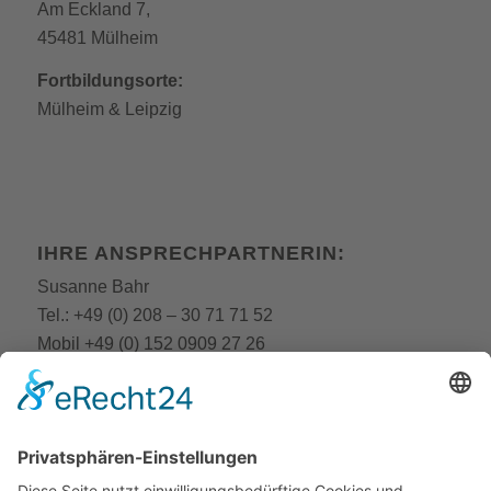
Am Eckland 7,
45481 Mülheim
Fortbildungsorte:
Mülheim
&
Leipzig
IHRE ANSPRECHPARTNERIN:
Susanne Bahr
Tel.:
+49 (0) 208 – 30 71 71 52
Mobil
+49 (0) 152 0909 27 26
E-Mail:
fobi@still-academy.de
E-Mail:
bahr
@still-academy.de